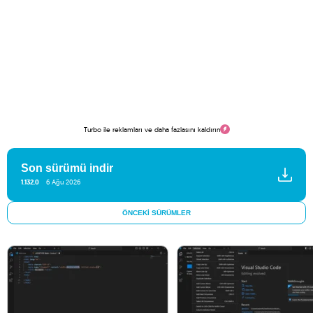
Turbo ile reklamları ve daha fazlasını kaldırın
Son sürümü indir
1.132.0
6 Ağu 2026
ÖNCEKI SÜRÜMLER