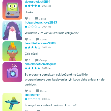
slowgreyduck51194
2024 de
Harika
1
Cevap
hotpurpleanchovy21863
2024 de
Windows 7'im var ve üzerinde çalışmıyor.
12
Cevap
beautifulredswan95826
2023 de
Çok güzel
5
Cevap
danielateofilomalaquias
2021 de
Bu programı gerçekten çok beğendim; özellikle
programlamaya yeni başlayanlar için kodu daha anlaşılır hale
getiriyor.
16
Cevap
spectrumcr
2018 de
İspanyolca dilinde olması mümkün mü?