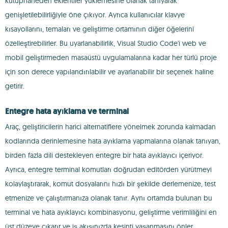
kütüphaneden eklentiler yüklemesine olanak tanıyarak
genişletilebilirliğiyle öne çıkıyor. Ayrıca kullanıcılar klavye
kısayollarını, temaları ve geliştirme ortamının diğer öğelerini
özelleştirebilirler. Bu uyarlanabilirlik, Visual Studio Code'i web ve
mobil geliştirmeden masaüstü uygulamalarına kadar her türlü proje
için son derece yapılandırılabilir ve ayarlanabilir bir seçenek haline
getirir.
Entegre hata ayıklama ve terminal
Araç, geliştiricilerin harici alternatiflere yönelmek zorunda kalmadan
kodlarında derinlemesine hata ayıklama yapmalarına olanak tanıyan,
birden fazla dili destekleyen entegre bir hata ayıklayıcı içeriyor.
Ayrıca, entegre terminal komutları doğrudan editörden yürütmeyi
kolaylaştırarak, komut dosyalarını hızlı bir şekilde derlemenize, test
etmenize ve çalıştırmanıza olanak tanır. Aynı ortamda bulunan bu
terminal ve hata ayıklayıcı kombinasyonu, geliştirme verimliliğini en
üst düzeye çıkarır ve iş akışınızda kesinti yaşanmasını önler.