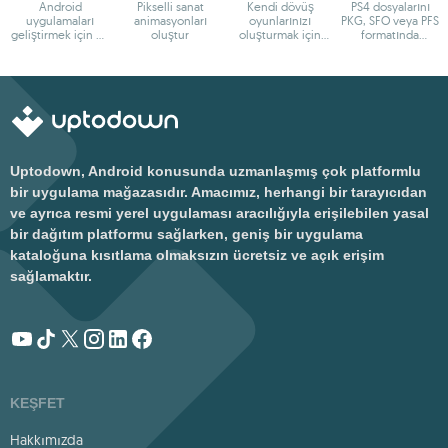
Android
Pikselli sanat
Kendi dövüş
PS4 dosyalarını
uygulamaları
animasyonları
oyunlarınızı
PKG, SFO veya PFS
geliştirmek için en
oluştur
oluşturmak için
formatında
iyi ortam
temel
düzenleyin
Uptodown, Android konusunda uzmanlaşmış çok platformlu
bir uygulama mağazasıdır. Amacımız, herhangi bir tarayıcıdan
ve ayrıca resmi yerel uygulaması aracılığıyla erişilebilen yasal
bir dağıtım platformu sağlarken, geniş bir uygulama
kataloğuna kısıtlama olmaksızın ücretsiz ve açık erişim
sağlamaktır.
KEŞFET
Hakkımızda