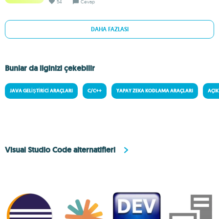
54
Cevap
DAHA FAZLASI
Bunlar da ilginizi çekebilir
JAVA GELIŞTIRICI ARAÇLARI
C/C++
YAPAY ZEKA KODLAMA ARAÇLARI
AÇI
Visual Studio Code alternatifleri