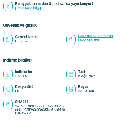
Bu uygulama neden Uptodown'da yayınlanıyor?
(Daha fazla bilgi)
Güvenlik ve gizlilik
Güvenlik ve antivirüs
Gerekli izinler
raporunu gör
Geçersiz
İndirme bilgileri
İndirilenler
Tarih
1.721.192
6 Ağu 2026
Dosya türü
Boyut
EXE
226.78 MB
SHA256
9ac3e1278961fdddee3a1c186277
ef9b4055f90c0f0083cb34a6420
f58e8ad53