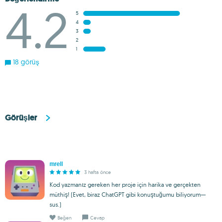
4.2
5
4
3
2
1
18 görüş
Görüşler
mrell
3 hafta önce
Kod yazmanız gereken her proje için harika ve gerçekten
müthiş! (Evet, biraz ChatGPT gibi konuştuğumu biliyorum—
sus.)
Beğen
Cevap